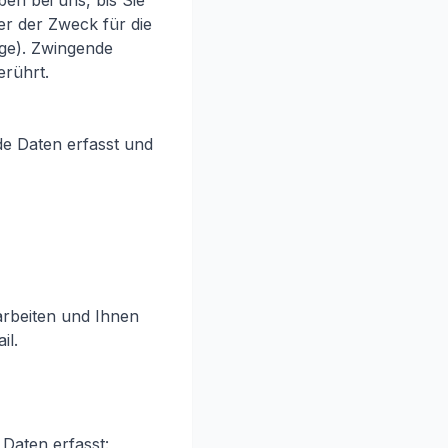
en bei uns, bis Sie
er der Zweck für die
age). Zwingende
erührt.
de Daten erfasst und
arbeiten und Ihnen
il.
Daten erfasst: