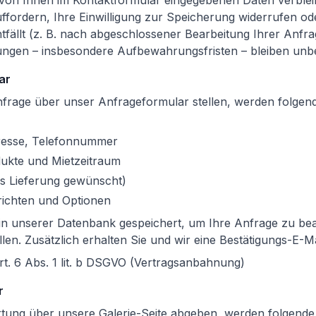
von Ihnen im Kontaktformular eingegebenen Daten verbleib
fordern, Ihre Einwilligung zur Speicherung widerrufen od
fällt (z. B. nach abgeschlossener Bearbeitung Ihrer Anfr
ungen – insbesondere Aufbewahrungsfristen – bleiben unb
ar
nfrage über unser Anfrageformular stellen, werden folgen
resse, Telefonnummer
ukte und Mietzeitraum
lls Lieferung gewünscht)
richten und Optionen
in unserer Datenbank gespeichert, um Ihre Anfrage zu be
len. Zusätzlich erhalten Sie und wir eine Bestätigungs-E-Ma
t. 6 Abs. 1 lit. b DSGVO (Vertragsanbahnung)
r
tung über unsere Galerie-Seite abgeben, werden folgende 