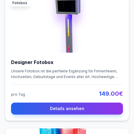
Fotobox
Designer Fotobox
Unsere Fotobox ist die perfekte Ergänzung für Firmenfeiern,
Hochzeiten, Geburtstage und Events aller Art. Hochwertige
Kamera, Touchscreen, Studiolicht und lustige Accessoires
sorgen für unvergessliche Erinnerungen – kinderleicht im
149.00
€
Aufbau und inklusive 24h Support.
pro Tag
Details ansehen